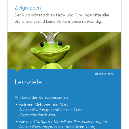
Zielgruppen
Der Kurs richtet sich an Fach- und Führungskräfte aller
Branchen. Es sind keine Vorkenntnisse notwendig.
© articulate
Lernziele
Am Ende des Kurses wissen Sie,
welchen Mehrwert die
Mass
Personalization
gegenüber der
Mass
Customization
bietet,
wie das
Stuttgarter Modell der Personalisierung im
Personalisierungsprozess
unterstützen kann,