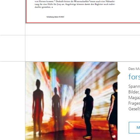
Das Ma
for
Spann
Bilde
Magaz
Frage
Gesell
M