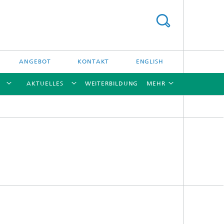
ANGEBOT
KONTAKT
ENGLISH
AKTUELLES
WEITERBILDUNG
MEHR
[X]
[X]
[X]