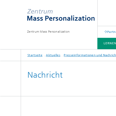
Zentrum Mass Personalization
Partn
LERNEN
Startseite
Aktuelles
Presseinformationen und Nachric
LERNEN SIE UNS KENNEN
THEMENLINIEN UND LEISTUNGSANGEBOTE
AKTUELLES
Nachricht
Personalisierte biomechatronische
Assistenzsysteme
Personalisierte Lebensräume